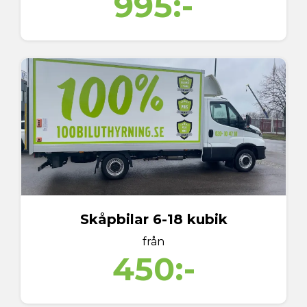
995:-
Skåpbilar 6-18 kubik
från
450:-