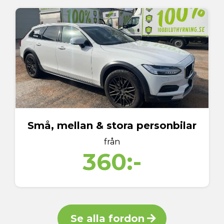
Små, mellan & stora personbilar
från
360:-
Se alla fordon